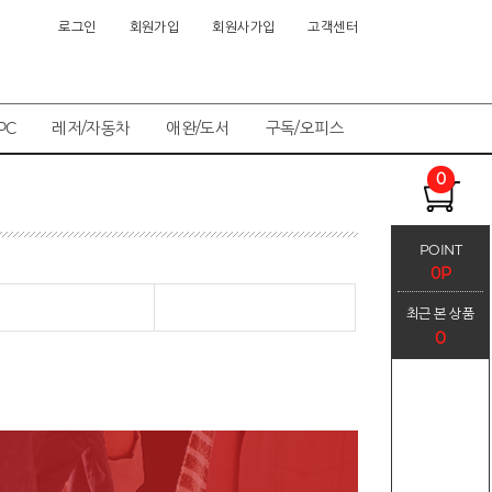
로그인
회원가입
회원사가입
고객센터
PC
레저/자동차
애완/도서
구독/오피스
0
POINT
0P
최근 본 상품
0