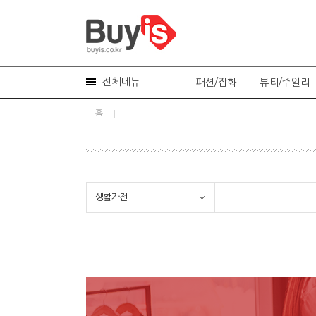
전체메뉴
패션/잡화
뷰티/주얼리
홈
생활가전