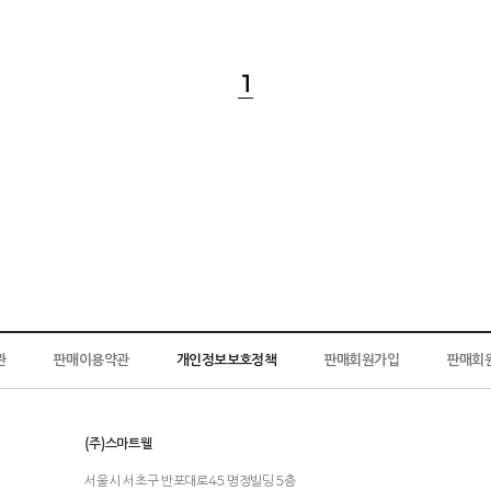
1
관
판매이용약관
개인정보보호정책
판매회원가입
판매회
(주)스마트웰
서울시 서초구 반포대로45 명정빌딩 5층