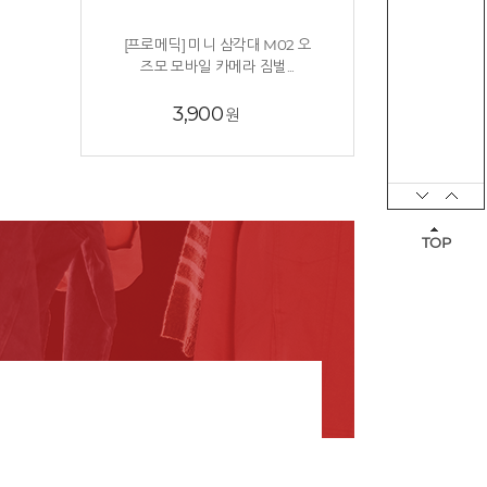
글루바인
무한수퍼공
[프로메딕] 미니 삼각대 M02 오
글루바인 전자파안심 스마트 타이머 물
ANMO DIN
즈모 모바일 카메라 짐벌...
세탁 전기요 프리그 더...
3,900
원
108,400
121,000
원
TOP
Next