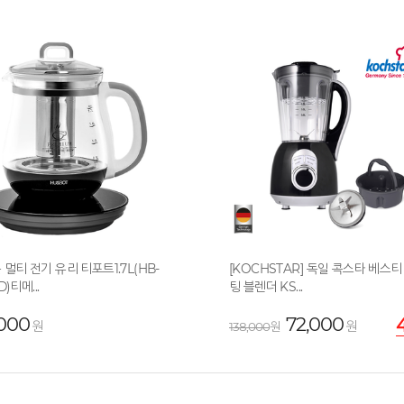
멀티 전기 유리 티포트1.7L(HB-
[KOCHSTAR] 독일 콕스타 베스티
D)티메...
팅 블렌더 KS...
000
72,000
원
원
138,000
원