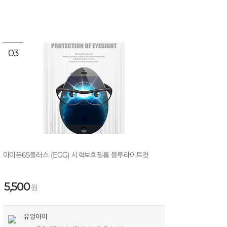
03
아이폰6S플러스 (EGG) 시력보호필름 블루라이트컷
5,500
원
유알아이