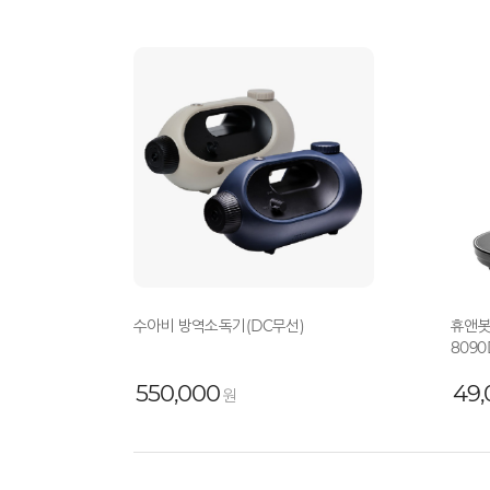
수아비 방역소독기(DC무선)
휴앤봇 
8090
550,000
49,
원