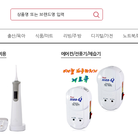
출산/육아
식품/마트
리빙/주방
디지털/가전
노트북/
미용
에어컨/선풍기/제습기