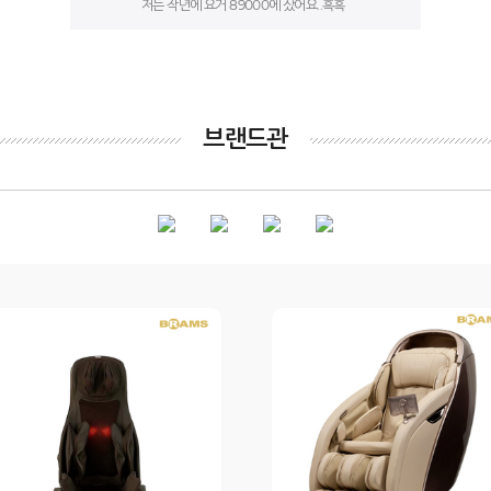
저는 작년에 요거 89000에 샀어요..흑흑
브랜드관