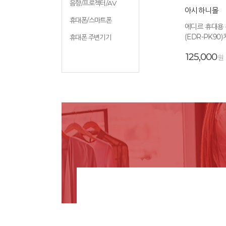
음향/프로젝터/AV
아시하니몰
아시하니몰
휴대폰/스마트폰
귀뚜라미 농산물 수산물 과일 야채 다목
에디르 휴대용
적 고추 건조기 7채...
(EDR-PK90)
휴대폰 주변기기
1,089,000
125,000
원
원
Prev