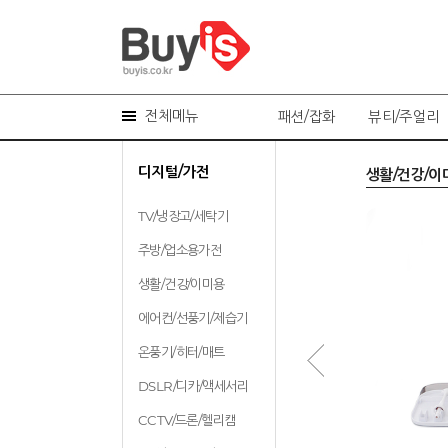
전체메뉴
패션/잡화
뷰티/주얼리
디지털/가전
주방/업소용가전
생활/건강/이
TV/냉장고/세탁기
주방/업소용가전
생활/건강/이미용
에어컨/선풍기/제습기
온풍기/히터/매트
DSLR/디카/액세서리
CCTV/드론/헬리캠