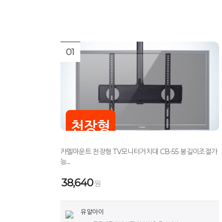
01
카멜마운트 천장형 TV모니터거치대 CB-55 봉길이조절가
능...
38,640
원
유알아이