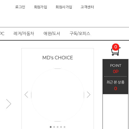
로그인
회원가입
회원사가입
고객센터
PC
레저/자동차
애완/도서
구독/오피스
0
온풍기/히터/매트
DSLR/디
MD's CHOICE
POINT
0P
최근 본 상품
0