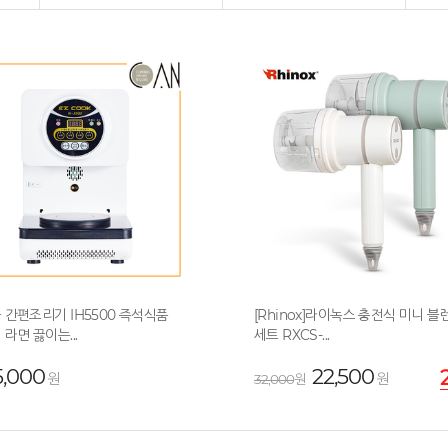
 간편조리기 IH5500 즉석식품
[Rhinox]라이녹스 충전식 미니 블
라면 끓이는...
세트 RXCS-...
,000
22,500
원
원
32,000
원