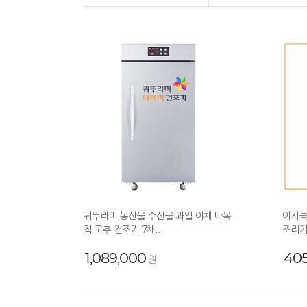
귀뚜라미 농산물 수산물 과일 야채 다목
이지쿡
적 고추 건조기 7채...
조리기 
1,089,000
405
원