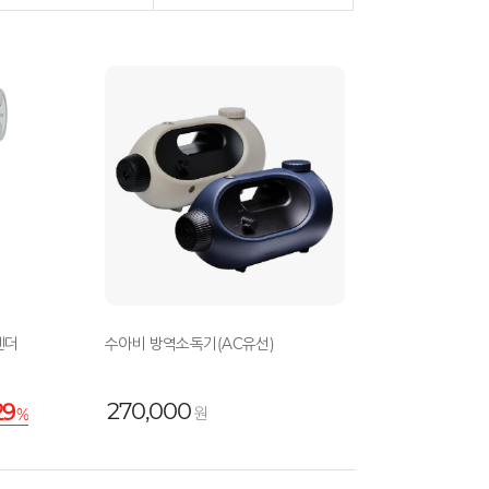
렌더
수아비 방역소독기(AC유선)
270,000
29
원
%