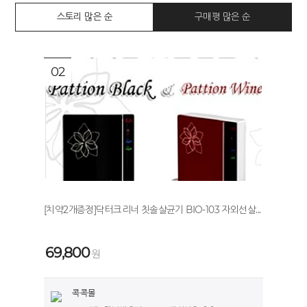
스토리 많은 순
구매평 많은 순
02
[치약2개증정]닥터크리너 칫솔살균기 BIO-103 자외선살...
69,800
원
콕콕몰