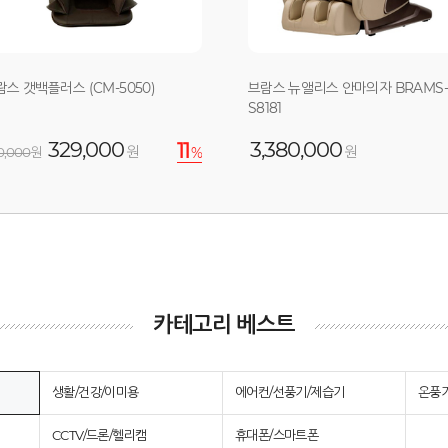
람스 갯백플러스 (CM-5050)
브람스 뉴앨리스 안마의자 BRAMS
S8181
329,000
3,380,000
11
원
원
0,000
원
%
카테고리 베스트
생활/건강/이미용
에어컨/선풍기/제습기
온풍기
CCTV/드론/헬리캠
휴대폰/스마트폰