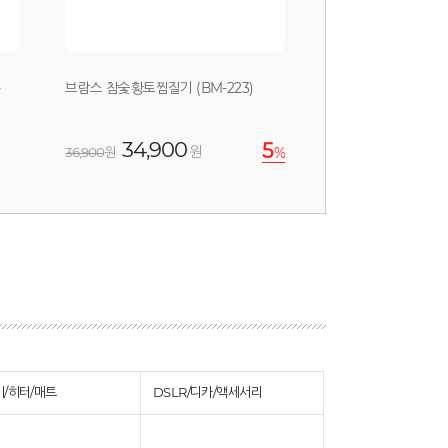
-
브람스 참숯황토찜질기 (BM-223)
34,900
5
원
36,900
원
%
/히터/매트
DSLR/디카/액세서리