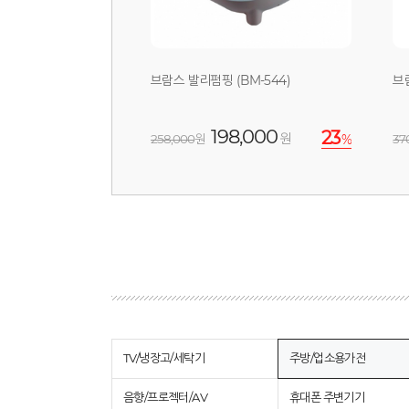
브람스 발리펌핑 (BM-544)
브
198,000
23
원
258,000
원
%
37
TV/냉장고/세탁기
주방/업소용가전
음향/프로젝터/AV
휴대폰 주변기기