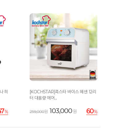
나 히
[KOCHSTAR]콕스타 바이스 헤센 12리
터 대용량 에어...
103,000
47
60
원
%
259,000
원
%