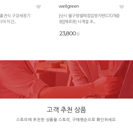
wellgreen
 충전식 구강세정기
[샷시 물구멍벌레침입방지밴드10개증
치아 치간...
정][제로큐] 사계절 초...
23,800
원
고객 추천 상품
스토리에 추천한 상품을 스토리, 구매평순으로 확인하세요.