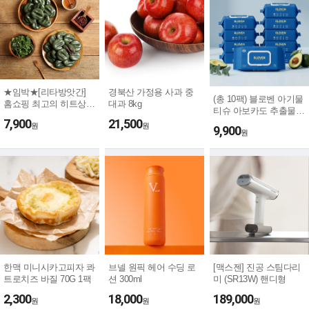
★임박★[리타방앗간]
경북산 가정용 사과 중
(총 10팩) 블로벤 아기물
홈쇼핑 최고의 히트상품
대과 8kg
티슈 아보카도 추출물
해풍쑥개떡 1kg / 소비기
7,900
21,500
함유 두꺼운 70평량 캡
원
원
한 2026/9/14
9,900
원
형 프리미엄 초순수 엠
보싱 물티슈 대용량 72
매
한맥 미니시카고피자 콰
브넬 원픽 헤어 수딩 로
[맥스젠] 진공 스팀다리
트로치즈 바질 70G 1팩
션 300ml
미 (SR13W) 핸디형
2,300
18,000
189,000
원
원
원