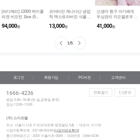
[라디메리] 13000 하이콜
코어타민 캐나다산 냉압
신생아 짱구 아기베개
라겐 비오틴 1box (5...
착 엑스트라버진 식물성
두상관리 지오필로우 S
대마종자유...
/ M
94,000
13,000
41,000
원
원
원
1
/
5
로그인
회원가입
PC버전
고객센터
1666-4236
전화걸기
1:1문의
평일 9:00~18:00 (토,일,공휴일 휴무)
점심 12:00~13:00
(주) 스마트웰
주소: 서울시 서초구 반포대로45 명정빌딩 5층
대표자: 이기재
|
사업자등록번호 : 637-88-00246
[사업자정보확인]
통신판매업신고 : 2016-서울서초-0008
대표번호 : 1666-4236
|