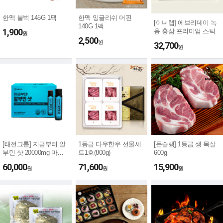
한맥 불벅 145G 1팩
한맥 잉글리쉬 머핀
[이너랩] 에브리데이 녹
140G 1팩
1,900
용 홍삼 프리미엄 스틱
원
2,500
원
32,700
원
[태전그룹] 지금부터 알
1등급 다우한우 선물세
[돈슐랭] 1등급 생 목살
부민 샷 20000mg 마시
트1호(800g)
600g
는 ...
60,000
71,600
15,900
원
원
원