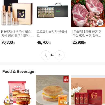
[대한홍삼] 백옥생 발효
프로폴리스치약 선물세
[돈슐랭] 1등급 한돈 생
홍삼 공방 眞(진) 활력 3
트
목살 600g + 생 갈매...
종세...
70,300
48,700
25,900
원
원
원
1
/
7
Food & Beverage