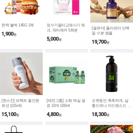
한맥 불벅 145G 1팩
정수기필터교체시기 체
[셀큐어] 플라센타 단백
크, 워터체커 5회분
1,900
질 수분 앰플
원
5,000
원
19,700
원
[한스킨] 퍼펙트 올인원
[태전그룹] 소화 매실 음
오랫동안 촉촉하게, 살
로션 (115ml)
료 10개 100ml
롱드제나 어드밴스드 바
디로션
15,100
4,800
18,300
원
원
원