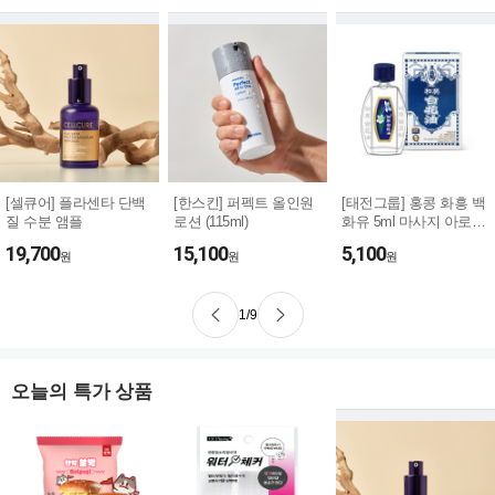
[셀큐어] 플라센타 단백
[한스킨] 퍼펙트 올인원
[태전그룹] 홍콩 화흥 백
질 수분 앰플
로션 (115ml)
화유 5ml 마사지 아로마
오일
19,700
15,100
5,100
원
원
원
1
/
9
오늘의 특가 상품