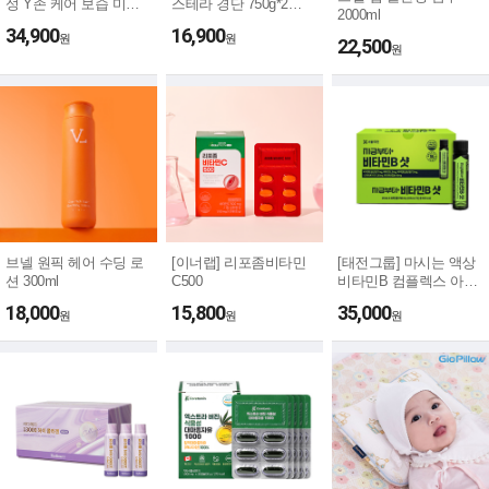
성 Y존 케어 보습 미스
스테라 경단 750g*2
2000ml
트 9...
(1+1...
34,900
16,900
원
원
22,500
원
브넬 원픽 헤어 수딩 로
[이너랩] 리포좀비타민
[태전그룹] 마시는 액상
션 300ml
C500
비타민B 컴플렉스 아연
지금부...
18,000
15,800
35,000
원
원
원