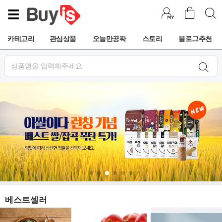
☰
로그인
해 주세요.
카테고리
관심상품
오늘만공짜
스토리
블로그추천
카테고리
좋은 가격에 다양한 상품들
패션/잡화
뷰티/주얼리
출산/육아
식품/마트
리빙/주방
디지털/가전
노트북/PC
레저/자동차
애완/도서
구독/오피스
베스트셀러