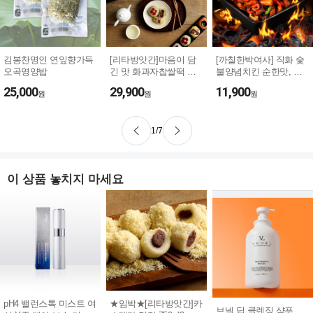
김봉찬명인 연잎향가득
[리타방앗간]마음이 담
[까칠한박여사] 직화 숯
오곡영양밥
긴 맛 화과자찹쌀떡 선
불양념치킨 순한맛, 매
물세트900...
운맛 35...
25,000
29,900
11,900
원
원
원
1
/
7
이 상품 놓치지 마세요
pH4 밸런스톡 미스트 여
★임박★[리타방앗간]카
브넬 딥 클렌징 샴푸